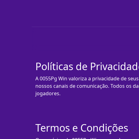
Políticas de Privacida
A 0055Pg Win valoriza a privacidade de seu
nossos canais de comunicação. Todos os dad
jogadores.
Termos e Condições