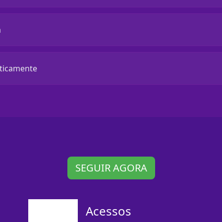
a
aticamente
SEGUIR AGORA
Acessos