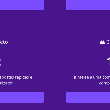
reto
👥 
t
espostas rápidas e
Junte-se a uma com
lizado!
compa
e