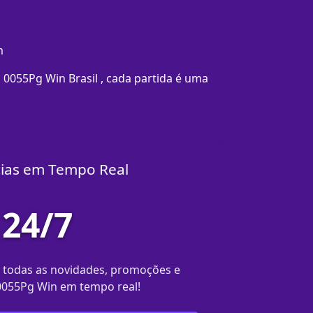
m
 0055Pg Win Brasil , cada partida é uma
cias em Tempo Real
24/7
e todas as novidades, promoções e
0055Pg Win em tempo real!