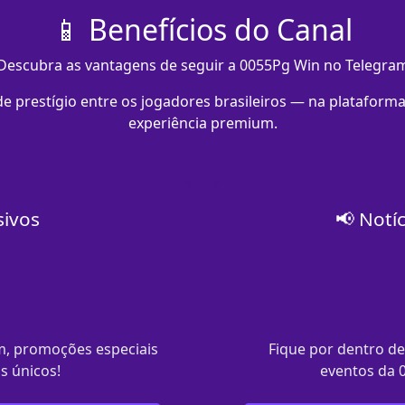
📱 Benefícios do Canal
Descubra as vantagens de seguir a 0055Pg Win no Telegra
e prestígio entre os jogadores brasileiros — na plataforma
experiência premium.
sivos
📢 Notí
m, promoções especiais
Fique por dentro d
s únicos!
eventos da 