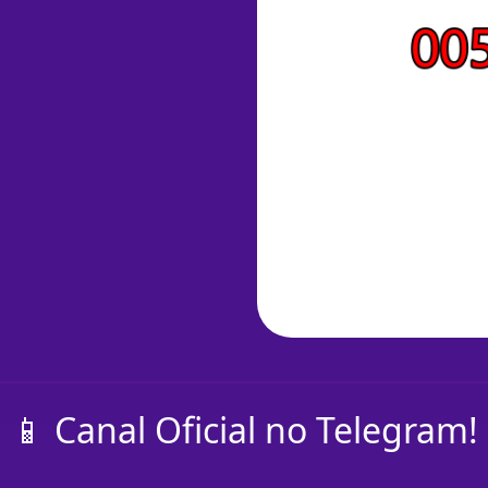
📱 Canal Oficial no Telegram!