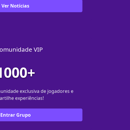
Ver Notícias
Comunidade VIP
1000+
unidade exclusiva de jogadores e
rtilhe experiências!
Entrar Grupo