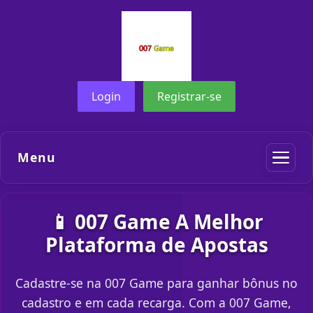
Login
Registrar-se
Menu
📱 007 Game A Melhor
Plataforma de Apostas
Cadastre-se na 007 Game para ganhar bônus no
cadastro e em cada recarga. Com a 007 Game,