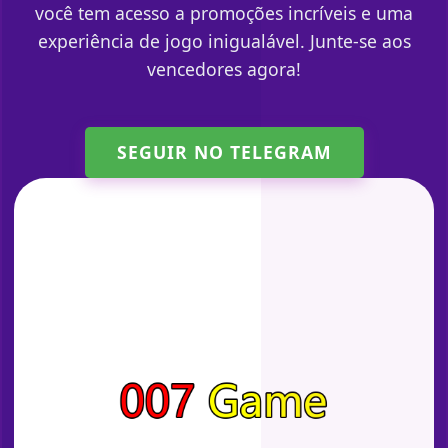
você tem acesso a promoções incríveis e uma
experiência de jogo inigualável. Junte-se aos
vencedores agora!
SEGUIR NO TELEGRAM