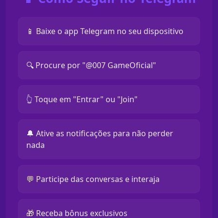
📱 Baixe o app Telegram no seu dispositivo
🔍 Procure por "@007 GameOficial"
👆 Toque em "Entrar" ou "Join"
🔔 Ative as notificações para não perder
nada
💬 Participe das conversas e interaja
🎁 Receba bônus exclusivos