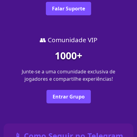
Falar Suporte
👥 Comunidade VIP
1000+
Junte-se a uma comunidade exclusiva de
jogadores e compartilhe experiências!
Entrar Grupo
📱 Como Seguir no Telegram