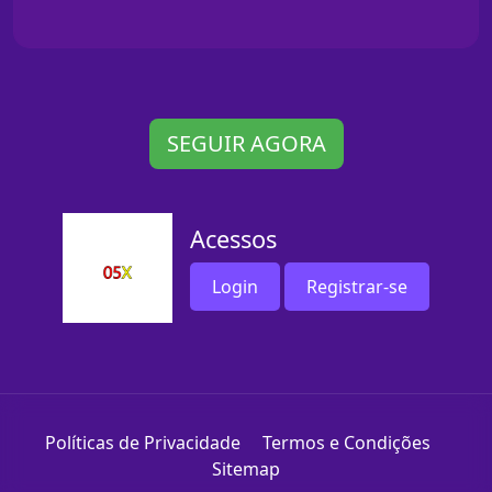
SEGUIR AGORA
Acessos
Login
Registrar-se
Políticas de Privacidade
Termos e Condições
Sitemap