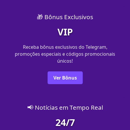
🎁 Bônus Exclusivos
VIP
Receba bônus exclusivos do Telegram,
promoções especiais e códigos promocionais
únicos!
Ver Bônus
📢 Notícias em Tempo Real
24/7