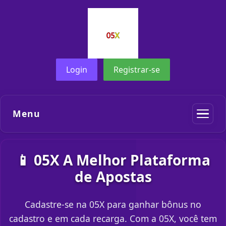
Login
Registrar-se
Menu
📱 05X A Melhor Plataforma
de Apostas
Cadastre-se na 05X para ganhar bônus no
cadastro e em cada recarga. Com a 05X, você tem