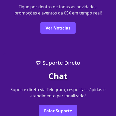
Fique por dentro de todas as novidades,
promoções e eventos da 05X em tempo real!
Ver Notícias
💬 Suporte Direto
Chat
Suporte direto via Telegram, respostas rápidas e
atendimento personalizado!
Falar Suporte