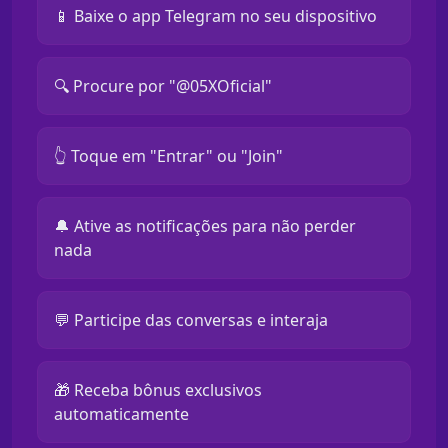
📱 Baixe o app Telegram no seu dispositivo
🔍 Procure por "@05XOficial"
👆 Toque em "Entrar" ou "Join"
🔔 Ative as notificações para não perder
nada
💬 Participe das conversas e interaja
🎁 Receba bônus exclusivos
automaticamente