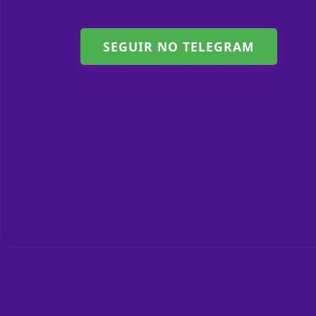
SEGUIR NO TELEGRAM