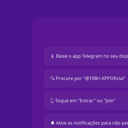
📱 Baixe o app Telegram no seu disp
🔍 Procure por "@10Brl APPOficial"
👆 Toque em "Entrar" ou "Join"
🔔 Ative as notificações para não p