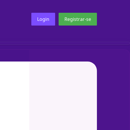
Login
Registrar-se