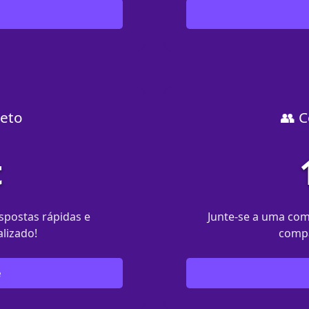
reto
👥 
t
espostas rápidas e
Junte-se a uma com
lizado!
compa
e