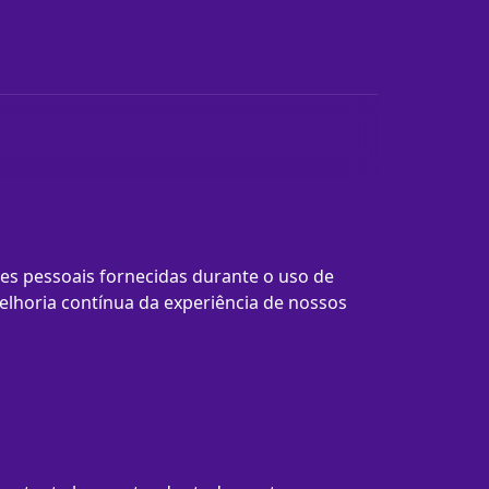
es pessoais fornecidas durante o uso de
elhoria contínua da experiência de nossos