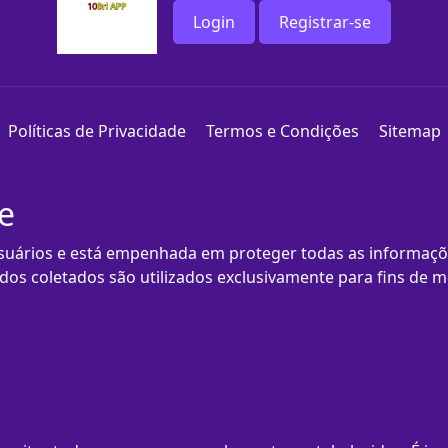
Login
Registrar-se
Políticas de Privacidade
Termos e Condições
Sitemap
de
 usuários e está empenhada em proteger todas as informaçõ
os coletados são utilizados exclusivamente para fins de m