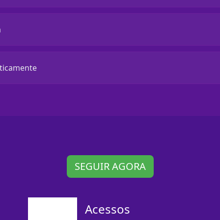
a
aticamente
SEGUIR AGORA
Acessos