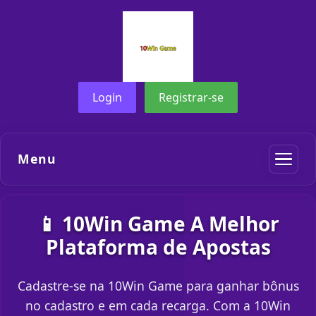
Login
Registrar-se
Menu
📱 10Win Game A Melhor
Plataforma de Apostas
Cadastre-se na 10Win Game para ganhar bônus
no cadastro e em cada recarga. Com a 10Win