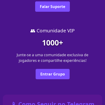
Falar Suporte
👥 Comunidade VIP
1000+
Junte-se a uma comunidade exclusiva de
jogadores e compartilhe experiências!
Entrar Grupo
📱 Como Seguir no Telegram