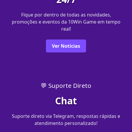
Fique por dentro de todas as novidades,
promoções e eventos da 10Win Game em tempo
real!
Ver Notícias
💬 Suporte Direto
Chat
Suporte direto via Telegram, respostas rápidas e
atendimento personalizado!