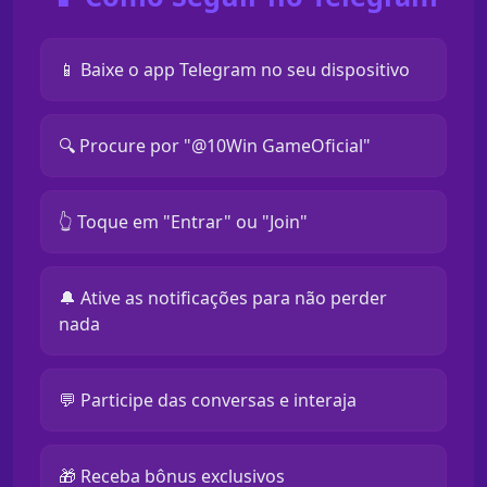
📱 Baixe o app Telegram no seu dispositivo
🔍 Procure por "@10Win GameOficial"
👆 Toque em "Entrar" ou "Join"
🔔 Ative as notificações para não perder
nada
💬 Participe das conversas e interaja
🎁 Receba bônus exclusivos