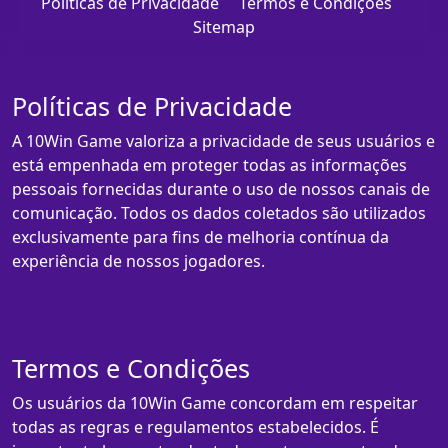
Políticas de Privacidade
Termos e Condições
Sitemap
Políticas de Privacidade
A 10Win Game valoriza a privacidade de seus usuários e
está empenhada em proteger todas as informações
pessoais fornecidas durante o uso de nossos canais de
comunicação. Todos os dados coletados são utilizados
exclusivamente para fins de melhoria contínua da
experiência de nossos jogadores.
Termos e Condições
Os usuários da 10Win Game concordam em respeitar
todas as regras e regulamentos estabelecidos. É