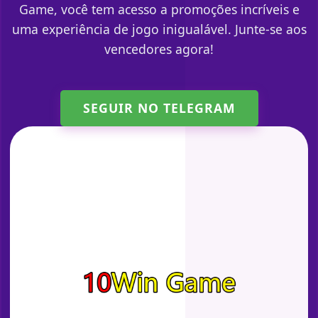
Game, você tem acesso a promoções incríveis e
uma experiência de jogo inigualável. Junte-se aos
vencedores agora!
SEGUIR NO TELEGRAM