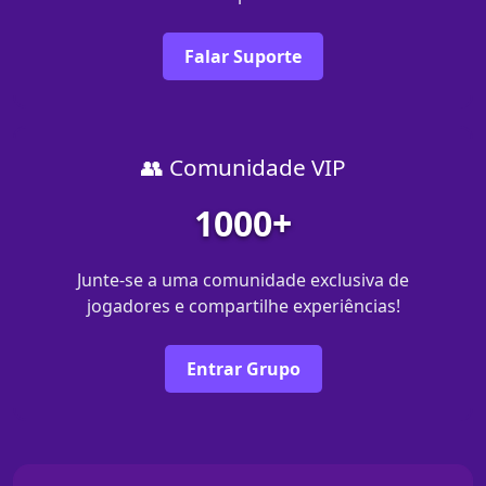
Falar Suporte
👥 Comunidade VIP
1000+
Junte-se a uma comunidade exclusiva de
jogadores e compartilhe experiências!
Entrar Grupo