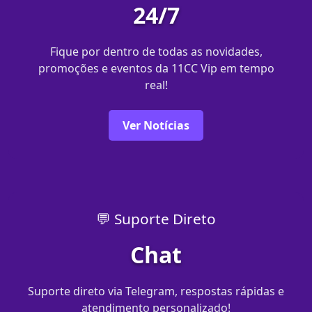
24/7
Fique por dentro de todas as novidades,
promoções e eventos da 11CC Vip em tempo
real!
Ver Notícias
💬 Suporte Direto
Chat
Suporte direto via Telegram, respostas rápidas e
atendimento personalizado!