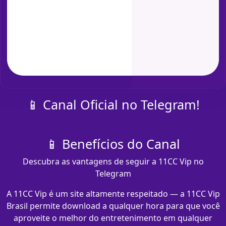
📱 Canal Oficial no Telegram!
📱 Benefícios do Canal
Descubra as vantagens de seguir a 11CC Vip no
Telegram
A 11CC Vip é um site altamente respeitado — a 11CC Vip
Brasil permite download a qualquer hora para que você
aproveite o melhor do entretenimento em qualquer