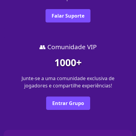
Falar Suporte
👥 Comunidade VIP
1000+
Junte-se a uma comunidade exclusiva de
jogadores e compartilhe experiências!
Entrar Grupo