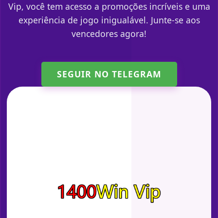
Vip, você tem acesso a promoções incríveis e uma
experiência de jogo inigualável. Junte-se aos
vencedores agora!
SEGUIR NO TELEGRAM