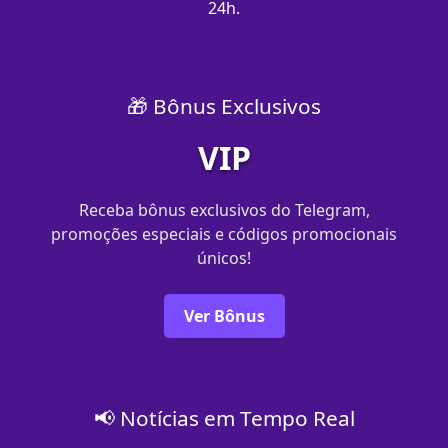
24h.
🎁 Bônus Exclusivos
VIP
Receba bônus exclusivos do Telegram,
promoções especiais e códigos promocionais
únicos!
Ver Bônus
📢 Notícias em Tempo Real