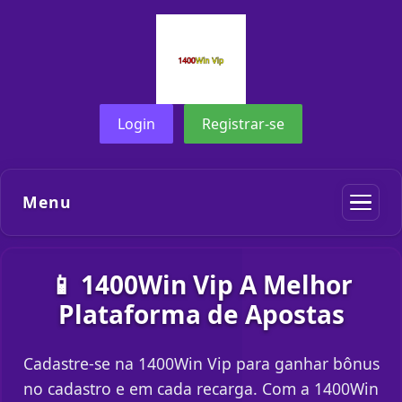
Login
Registrar-se
Menu
📱 1400Win Vip A Melhor
Plataforma de Apostas
Cadastre-se na 1400Win Vip para ganhar bônus
no cadastro e em cada recarga. Com a 1400Win