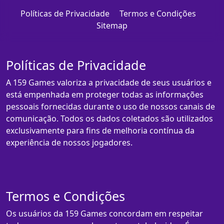
Políticas de Privacidade
Termos e Condições
Sitemap
Políticas de Privacidade
A 159 Games valoriza a privacidade de seus usuários e
está empenhada em proteger todas as informações
pessoais fornecidas durante o uso de nossos canais de
comunicação. Todos os dados coletados são utilizados
exclusivamente para fins de melhoria contínua da
experiência de nossos jogadores.
Termos e Condições
Os usuários da 159 Games concordam em respeitar