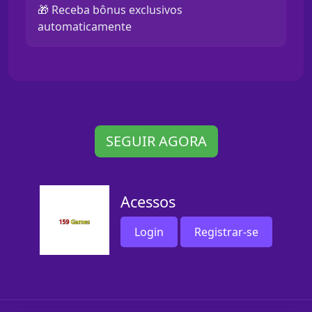
🎁 Receba bônus exclusivos
automaticamente
SEGUIR AGORA
Acessos
Login
Registrar-se