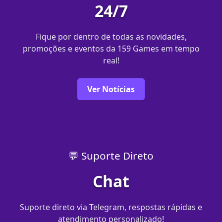
24/7
Fique por dentro de todas as novidades,
promoções e eventos da 159 Games em tempo
real!
Ver Notícias
💬 Suporte Direto
Chat
Suporte direto via Telegram, respostas rápidas e
atendimento personalizado!