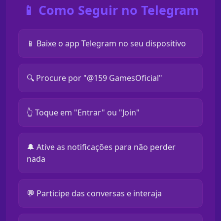
📱 Como Seguir no Telegram
📱 Baixe o app Telegram no seu dispositivo
🔍 Procure por "@159 GamesOficial"
👆 Toque em "Entrar" ou "Join"
🔔 Ative as notificações para não perder
nada
💬 Participe das conversas e interaja