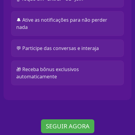
🔔 Ative as notificações para não perder
nada
💬 Participe das conversas e interaja
🎁 Receba bônus exclusivos
automaticamente
SEGUIR AGORA