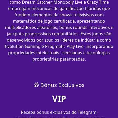
como Dream Catcher, Monopoly Live e Crazy Time
empregam mecânicas de gamificação híbridas que
fundem elementos de shows televisivos com
matemática de jogo certificada, apresentando
multiplicadores aleatórios, bonus rounds interativos e
jackpots progressivos comunitários. Estes jogos são
desenvolvidos por studios líderes da indústria como
Evolution Gaming e Pragmatic Play Live, incorporando
propriedades intelectuais licenciadas e tecnologias
proprietárias patenteadas.
🎁 Bônus Exclusivos
VIP
Receba bônus exclusivos do Telegram,