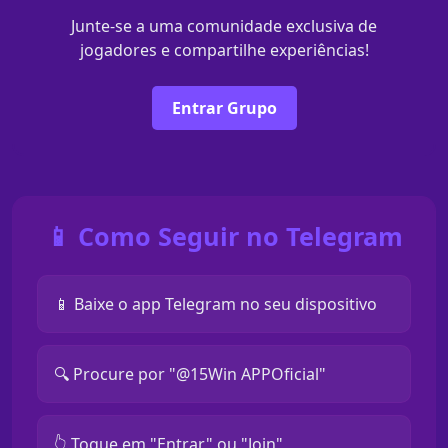
Junte-se a uma comunidade exclusiva de
jogadores e compartilhe experiências!
Entrar Grupo
📱 Como Seguir no Telegram
📱 Baixe o app Telegram no seu dispositivo
🔍 Procure por "@15Win APPOficial"
👆 Toque em "Entrar" ou "Join"