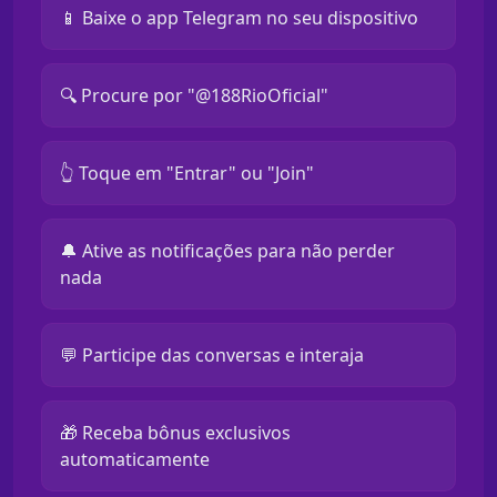
📱 Baixe o app Telegram no seu dispositivo
🔍 Procure por "@188RioOficial"
👆 Toque em "Entrar" ou "Join"
🔔 Ative as notificações para não perder
nada
💬 Participe das conversas e interaja
🎁 Receba bônus exclusivos
automaticamente