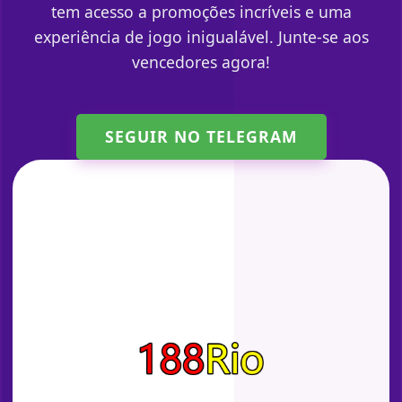
tem acesso a promoções incríveis e uma
experiência de jogo inigualável. Junte-se aos
vencedores agora!
SEGUIR NO TELEGRAM