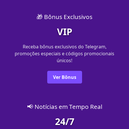
🎁 Bônus Exclusivos
VIP
Receba bônus exclusivos do Telegram,
promoções especiais e códigos promocionais
únicos!
Ver Bônus
📢 Notícias em Tempo Real
24/7