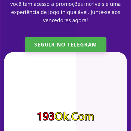
você tem acesso a promoções incríveis e uma
experiência de jogo inigualável. Junte-se aos
vencedores agora!
SEGUIR NO TELEGRAM