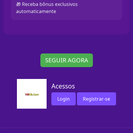
🎁 Receba bônus exclusivos
automaticamente
SEGUIR AGORA
Acessos
Login
Registrar-se