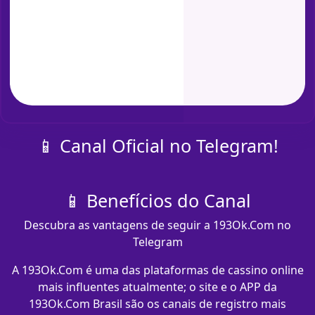
📱 Canal Oficial no Telegram!
📱 Benefícios do Canal
Descubra as vantagens de seguir a 193Ok.Com no
Telegram
A 193Ok.Com é uma das plataformas de cassino online
mais influentes atualmente; o site e o APP da
193Ok.Com Brasil são os canais de registro mais