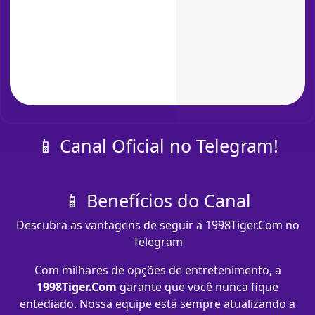
📱 Canal Oficial no Telegram!
📱 Benefícios do Canal
Descubra as vantagens de seguir a 1998Tiger.Com no
Telegram
Com milhares de opções de entretenimento, a
1998Tiger.Com
garante que você nunca fique
entediado. Nossa equipe está sempre atualizando a