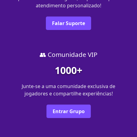
atendimento personalizado!
Falar Suporte
👥 Comunidade VIP
1000+
Junte-se a uma comunidade exclusiva de
jogadores e compartilhe experiências!
Entrar Grupo