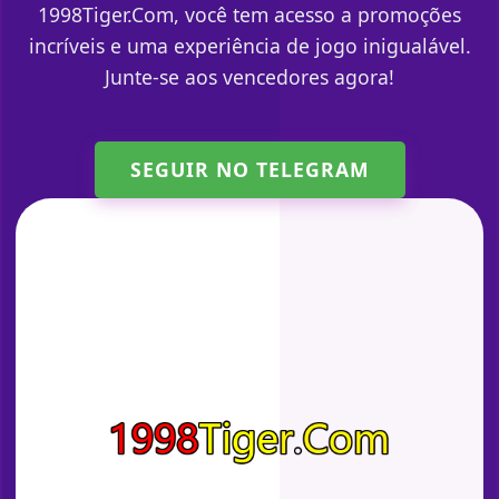
1998Tiger.Com, você tem acesso a promoções
incríveis e uma experiência de jogo inigualável.
Junte-se aos vencedores agora!
SEGUIR NO TELEGRAM