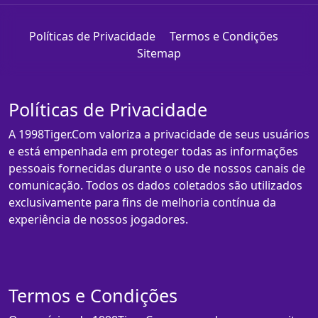
Políticas de Privacidade
Termos e Condições
Sitemap
Políticas de Privacidade
A 1998Tiger.Com valoriza a privacidade de seus usuários
e está empenhada em proteger todas as informações
pessoais fornecidas durante o uso de nossos canais de
comunicação. Todos os dados coletados são utilizados
exclusivamente para fins de melhoria contínua da
experiência de nossos jogadores.
Termos e Condições