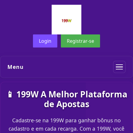
Login
Registrar-se
Menu
📱 199W A Melhor Plataforma
de Apostas
Cadastre-se na 199W para ganhar bônus no
cadastro e em cada recarga. Com a 199W, você