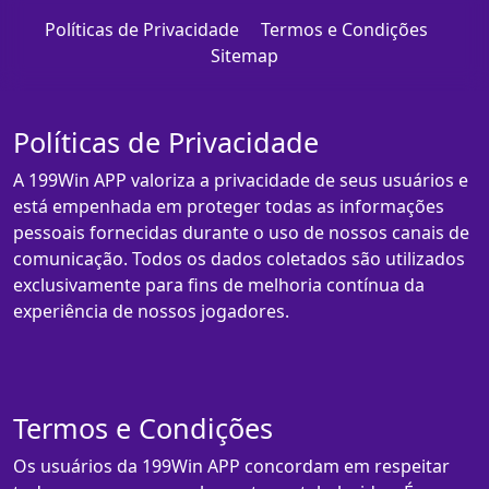
Políticas de Privacidade
Termos e Condições
Sitemap
Políticas de Privacidade
A 199Win APP valoriza a privacidade de seus usuários e
está empenhada em proteger todas as informações
pessoais fornecidas durante o uso de nossos canais de
comunicação. Todos os dados coletados são utilizados
exclusivamente para fins de melhoria contínua da
experiência de nossos jogadores.
Termos e Condições
Os usuários da 199Win APP concordam em respeitar