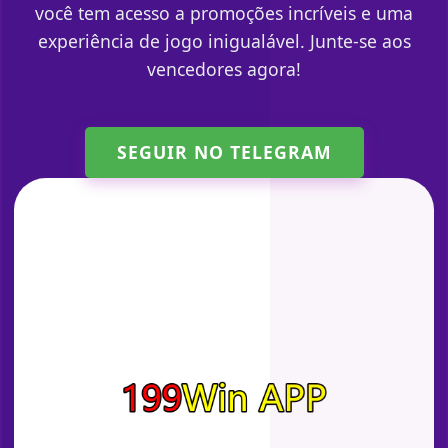
você tem acesso a promoções incríveis e uma
experiência de jogo inigualável. Junte-se aos
vencedores agora!
SEGUIR NO TELEGRAM