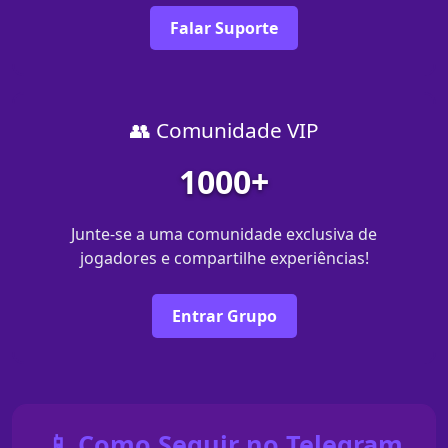
Falar Suporte
👥 Comunidade VIP
1000+
Junte-se a uma comunidade exclusiva de
jogadores e compartilhe experiências!
Entrar Grupo
📱 Como Seguir no Telegram