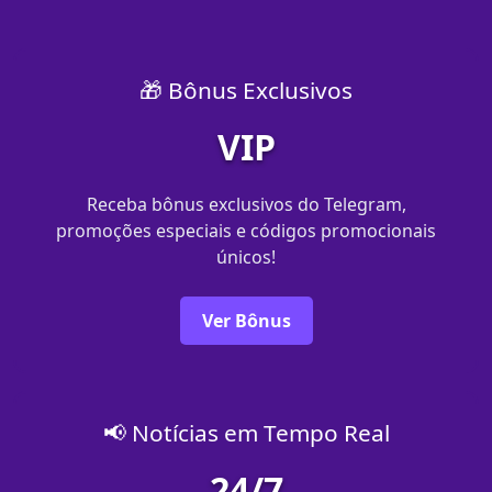
🎁 Bônus Exclusivos
VIP
Receba bônus exclusivos do Telegram,
promoções especiais e códigos promocionais
únicos!
Ver Bônus
📢 Notícias em Tempo Real
24/7