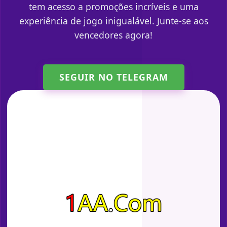
tem acesso a promoções incríveis e uma
experiência de jogo inigualável. Junte-se aos
vencedores agora!
SEGUIR NO TELEGRAM