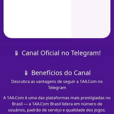
📱 Canal Oficial no Telegram!
📱 Benefícios do Canal
Descubra as vantagens de seguir a 1AA.Com no
Telegram
A 1AA.Com é uma das plataformas mais prestigiadas no
Brasil — a 1AA.Com Brasil lidera em número de
usuários, padrão de serviço e qualidade dos jogos.