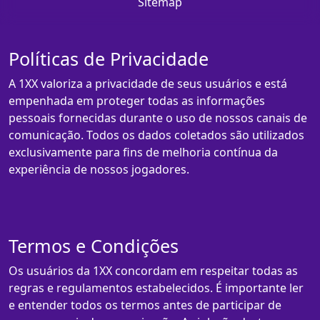
Sitemap
Políticas de Privacidade
A 1XX valoriza a privacidade de seus usuários e está
empenhada em proteger todas as informações
pessoais fornecidas durante o uso de nossos canais de
comunicação. Todos os dados coletados são utilizados
exclusivamente para fins de melhoria contínua da
experiência de nossos jogadores.
Termos e Condições
Os usuários da 1XX concordam em respeitar todas as
regras e regulamentos estabelecidos. É importante ler
e entender todos os termos antes de participar de