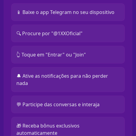
📱 Baixe o app Telegram no seu dispositivo
🔍 Procure por "@1XXOficial"
👆 Toque em "Entrar" ou "Join"
🔔 Ative as notificações para não perder
nada
💬 Participe das conversas e interaja
🎁 Receba bônus exclusivos
automaticamente