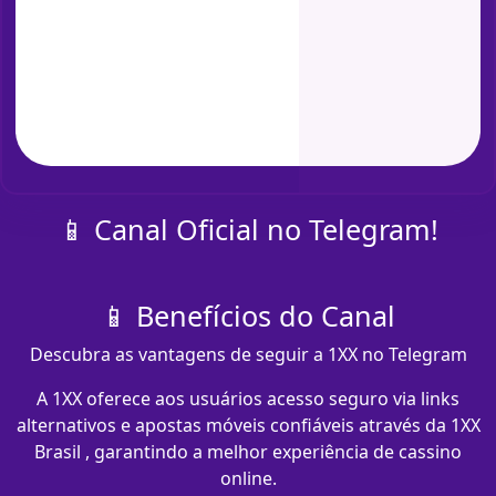
📱 Canal Oficial no Telegram!
📱 Benefícios do Canal
Descubra as vantagens de seguir a 1XX no Telegram
A 1XX oferece aos usuários acesso seguro via links
alternativos e apostas móveis confiáveis através da 1XX
Brasil , garantindo a melhor experiência de cassino
online.