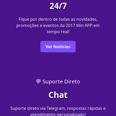
24/7
Fique por dentro de todas as novidades,
promoções e eventos da 2017 Win APP em
tempo real!
Ver Notícias
💬 Suporte Direto
Chat
Suporte direto via Telegram, respostas rápidas e
atendimento personalizado!