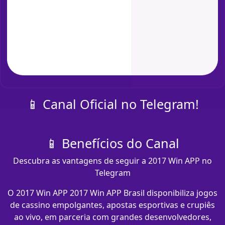
📱 Canal Oficial no Telegram!
📱 Benefícios do Canal
Descubra as vantagens de seguir a 2017 Win APP no
Telegram
O 2017 Win APP 2017 Win APP Brasil disponibiliza jogos
de cassino empolgantes, apostas esportivas e crupiês
ao vivo, em parceria com grandes desenvolvedores,