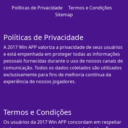
Políticas de Privacidade
Termos e Condições
Sitemap
Políticas de Privacidade
A 2017 Win APP valoriza a privacidade de seus usuários
e está empenhada em proteger todas as informações
pessoais fornecidas durante o uso de nossos canais de
comunicação. Todos os dados coletados são utilizados
exclusivamente para fins de melhoria contínua da
experiência de nossos jogadores.
Termos e Condições
Os usuários da 2017 Win APP concordam em respeitar