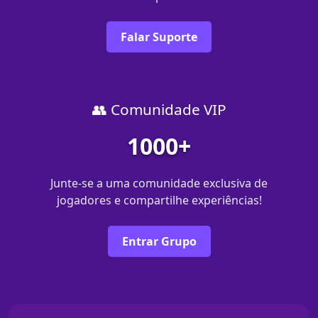
Falar Suporte
👥 Comunidade VIP
1000+
Junte-se a uma comunidade exclusiva de
jogadores e compartilhe experiências!
Entrar Grupo