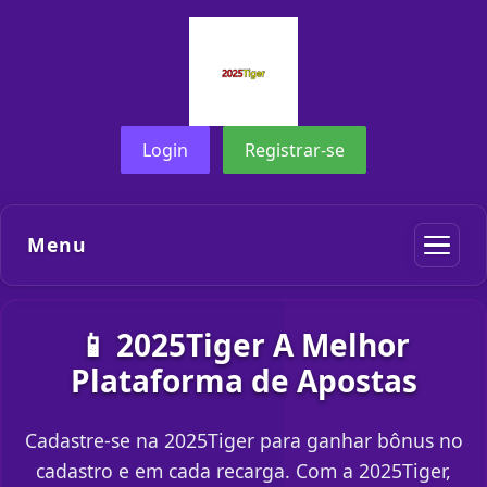
Login
Registrar-se
Menu
📱 2025Tiger A Melhor
Plataforma de Apostas
Cadastre-se na 2025Tiger para ganhar bônus no
cadastro e em cada recarga. Com a 2025Tiger,