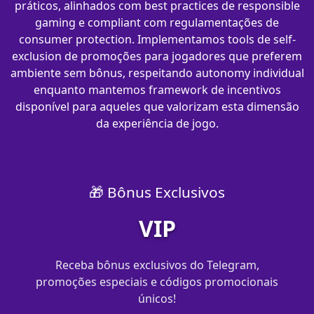
práticos, alinhados com best practices de responsible
gaming e compliant com regulamentações de
consumer protection. Implementamos tools de self-
exclusion de promoções para jogadores que preferem
ambiente sem bônus, respeitando autonomy individual
enquanto mantemos framework de incentivos
disponível para aqueles que valorizam esta dimensão
da experiência de jogo.
🎁 Bônus Exclusivos
VIP
Receba bônus exclusivos do Telegram,
promoções especiais e códigos promocionais
únicos!