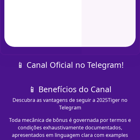
📱 Canal Oficial no Telegram!
📱 Benefícios do Canal
Descubra as vantagens de seguir a 2025Tiger no
Telegram
Toda mecânica de bônus é governada por termos e
condições exhaustivamente documentados,
apresentados em linguagem clara com examples