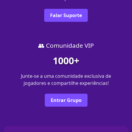
Falar Suporte
👥 Comunidade VIP
1000+
Junte-se a uma comunidade exclusiva de
jogadores e compartilhe experiências!
Entrar Grupo