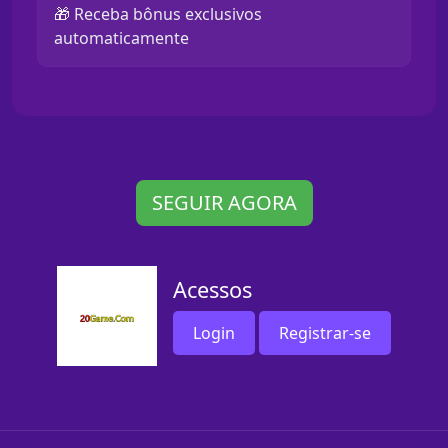
🎁 Receba bônus exclusivos
automaticamente
SEGUIR AGORA
Acessos
Login
Registrar-se