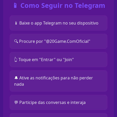
📱 Como Seguir no Telegram
📱 Baixe o app Telegram no seu dispositivo
🔍 Procure por "@20Game.ComOficial"
👆 Toque em "Entrar" ou "Join"
🔔 Ative as notificações para não perder
nada
💬 Participe das conversas e interaja