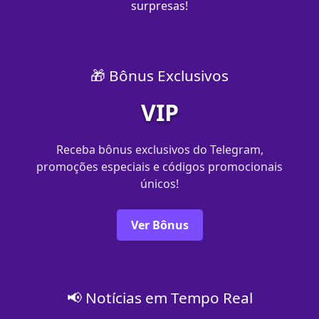
surpresas!
🎁 Bônus Exclusivos
VIP
Receba bônus exclusivos do Telegram,
promoções especiais e códigos promocionais
únicos!
Ver Bônus
📢 Notícias em Tempo Real