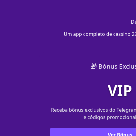
De
Um app completo de cassino 22
🎁 Bônus Exclu
VIP
Receba bônus exclusivos do Telegra
e códigos promocionai
Ver Bônus