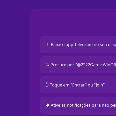
📱 Baixe o app Telegram no seu disp
🔍 Procure por "@2222Game WinOfi
👆 Toque em "Entrar" ou "Join"
🔔 Ative as notificações para não p