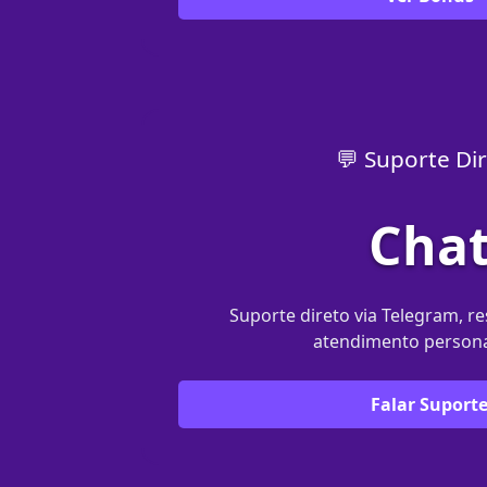
💬 Suporte Di
Cha
Suporte direto via Telegram, r
atendimento persona
Falar Suport