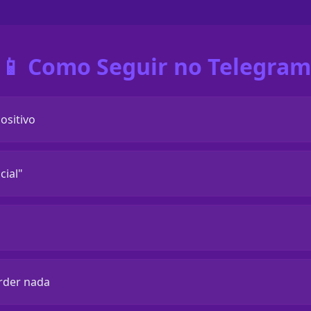
📱 Como Seguir no Telegram
ositivo
cial"
erder nada