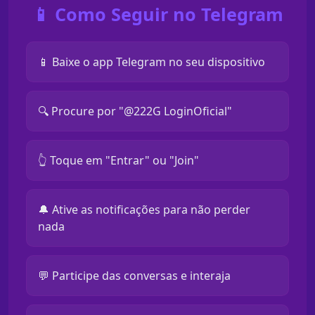
📱 Como Seguir no Telegram
📱 Baixe o app Telegram no seu dispositivo
🔍 Procure por "@222G LoginOficial"
👆 Toque em "Entrar" ou "Join"
🔔 Ative as notificações para não perder
nada
💬 Participe das conversas e interaja