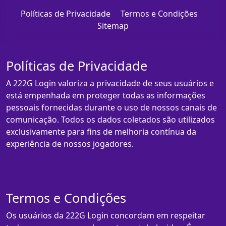
Políticas de Privacidade
Termos e Condições
Sitemap
Políticas de Privacidade
A 222G Login valoriza a privacidade de seus usuários e
está empenhada em proteger todas as informações
pessoais fornecidas durante o uso de nossos canais de
comunicação. Todos os dados coletados são utilizados
exclusivamente para fins de melhoria contínua da
experiência de nossos jogadores.
Termos e Condições
Os usuários da 222G Login concordam em respeitar