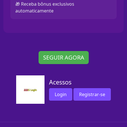
🎁 Receba bônus exclusivos
automaticamente
SEGUIR AGORA
Acessos
Login
Registrar-se