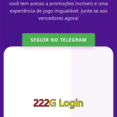
você tem acesso a promoções incríveis e uma
experiência de jogo inigualável. Junte-se aos
vencedores agora!
SEGUIR NO TELEGRAM