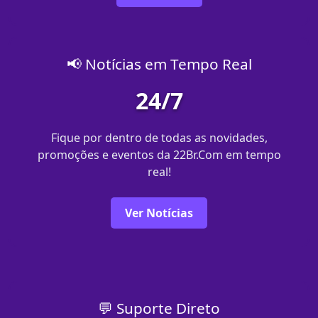
📢 Notícias em Tempo Real
24/7
Fique por dentro de todas as novidades,
promoções e eventos da 22Br.Com em tempo
real!
Ver Notícias
💬 Suporte Direto