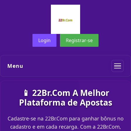
Login
Registrar-se
Menu
📱 22Br.Com A Melhor
Plataforma de Apostas
Cadastre-se na 22Br.Com para ganhar bônus no
cadastro e em cada recarga. Com a 22Br.Com,