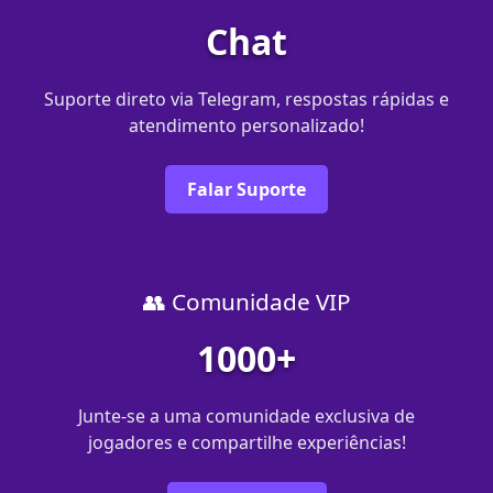
Chat
Suporte direto via Telegram, respostas rápidas e
atendimento personalizado!
Falar Suporte
👥 Comunidade VIP
1000+
Junte-se a uma comunidade exclusiva de
jogadores e compartilhe experiências!