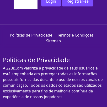
Login
Registrar-se
Políticas de Privacidade
Termos e Condições
Sitemap
Políticas de Privacidade
A 22Br.Com valoriza a privacidade de seus usuários e
está empenhada em proteger todas as informações
pessoais fornecidas durante o uso de nossos canais de
comunicação. Todos os dados coletados são utilizados
exclusivamente para fins de melhoria contínua da
experiência de nossos jogadores.