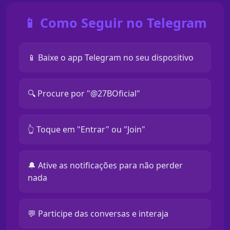
📱 Como Seguir no Telegram
📱 Baixe o app Telegram no seu dispositivo
🔍 Procure por "@27BOficial"
👆 Toque em "Entrar" ou "Join"
🔔 Ative as notificações para não perder
nada
💬 Participe das conversas e interaja