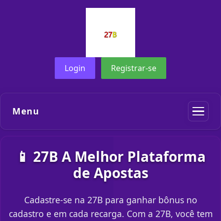
Login
Registrar-se
Menu
📱 27B A Melhor Plataforma
de Apostas
Cadastre-se na 27B para ganhar bônus no
cadastro e em cada recarga. Com a 27B, você tem