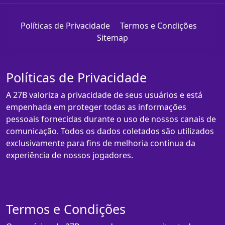
Políticas de Privacidade
Termos e Condições
Sitemap
Políticas de Privacidade
A 27B valoriza a privacidade de seus usuários e está
empenhada em proteger todas as informações
pessoais fornecidas durante o uso de nossos canais de
comunicação. Todos os dados coletados são utilizados
exclusivamente para fins de melhoria contínua da
experiência de nossos jogadores.
Termos e Condições