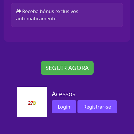
🎁 Receba bônus exclusivos
automaticamente
SEGUIR AGORA
Acessos
Login
Registrar-se