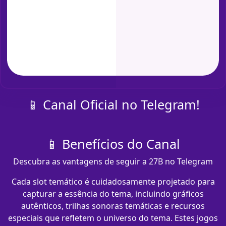
📱 Canal Oficial no Telegram!
📱 Benefícios do Canal
Descubra as vantagens de seguir a 27B no Telegram
Cada slot temático é cuidadosamente projetado para
capturar a essência do tema, incluindo gráficos
autênticos, trilhas sonoras temáticas e recursos
especiais que refletem o universo do tema. Estes jogos