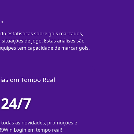
am
do estatísticas sobre gols marcados,
ituações de jogo. Estas análises são
equipes têm capacidade de marcar gols.
cias em Tempo Real
24/7
e todas as novidades, promoções e
89Win Login em tempo real!