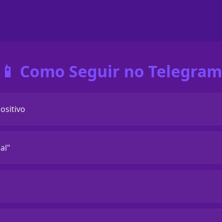
📱 Como Seguir no Telegram
ositivo
al"