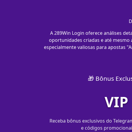
D
A 289Win Login oferece análises det
oportunidades criadas e até mesmo a
especialmente valiosas para apostas "
🎁 Bônus Exclu
VIP
Receba bônus exclusivos do Telegra
e códigos promocionai