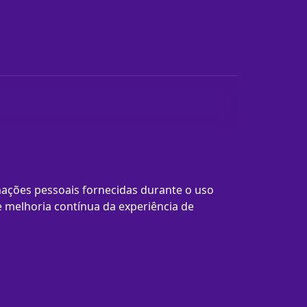
mações pessoais fornecidas durante o uso
e melhoria contínua da experiência de