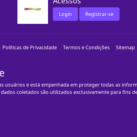
Acessos
Login
Registrar-se
Políticas de Privacidade
Termos e Condições
Sitemap
de
eus usuários e está empenhada em proteger todas as infor
dados coletados são utilizados exclusivamente para fins d