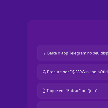
📱 Baixe o app Telegram no seu disp
🔍 Procure por "@289Win LoginOfici
👆 Toque em "Entrar" ou "Join"