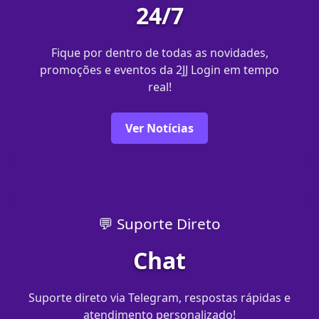
24/7
Fique por dentro de todas as novidades,
promoções e eventos da 2JJ Login em tempo
real!
Ver Notícias
💬 Suporte Direto
Chat
Suporte direto via Telegram, respostas rápidas e
atendimento personalizado!