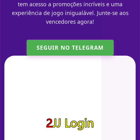
tem acesso a promoções incríveis e uma
experiência de jogo inigualável. Junte-se aos
vencedores agora!
SEGUIR NO TELEGRAM