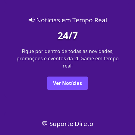
📢 Notícias em Tempo Real
24/7
Fique por dentro de todas as novidades,
promoções e eventos da 2L Game em tempo
real!
Ver Notícias
💬 Suporte Direto