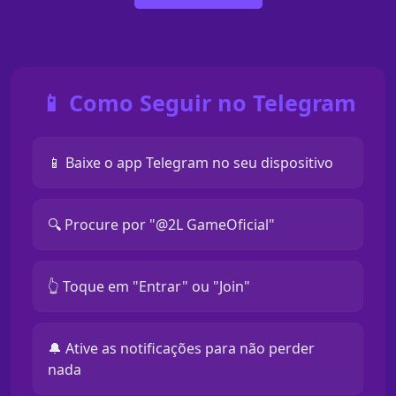
📱 Como Seguir no Telegram
📱 Baixe o app Telegram no seu dispositivo
🔍 Procure por "@2L GameOficial"
👆 Toque em "Entrar" ou "Join"
🔔 Ative as notificações para não perder
nada