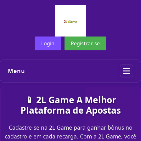
Login
Registrar-se
Menu
📱 2L Game A Melhor
Plataforma de Apostas
Cadastre-se na 2L Game para ganhar bônus no
cadastro e em cada recarga. Com a 2L Game, você