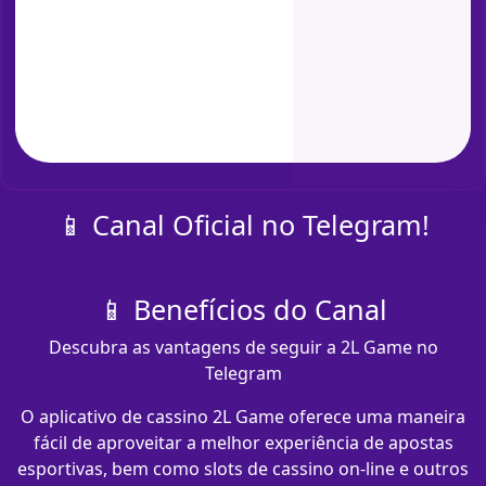
📱 Canal Oficial no Telegram!
📱 Benefícios do Canal
Descubra as vantagens de seguir a 2L Game no
Telegram
O aplicativo de cassino 2L Game oferece uma maneira
fácil de aproveitar a melhor experiência de apostas
esportivas, bem como slots de cassino on-line e outros