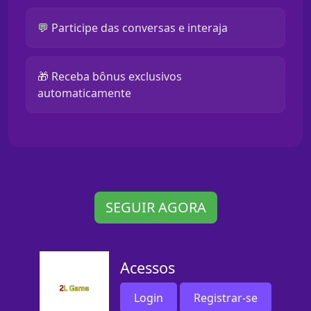
💬 Participe das conversas e interaja
🎁 Receba bônus exclusivos
automaticamente
SEGUIR AGORA
Acessos
Login
Registrar-se