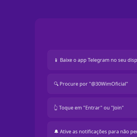
📱 Baixe o app Telegram no seu disp
🔍 Procure por "@30WimOficial"
👆 Toque em "Entrar" ou "Join"
🔔 Ative as notificações para não p