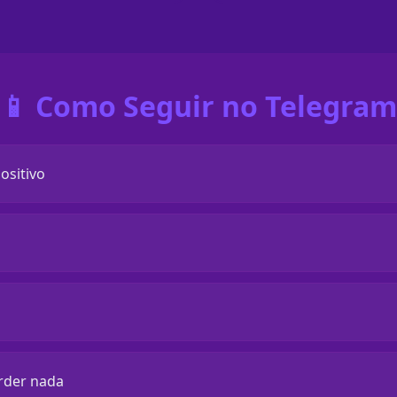
📱 Como Seguir no Telegram
ositivo
erder nada