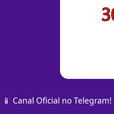
📱 Canal Oficial no Telegram!