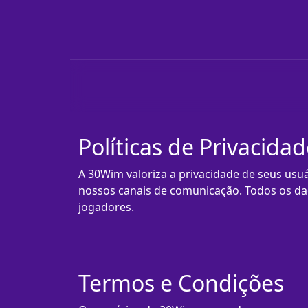
Políticas de Privacida
A 30Wim valoriza a privacidade de seus us
nossos canais de comunicação. Todos os dad
jogadores.
Termos e Condições