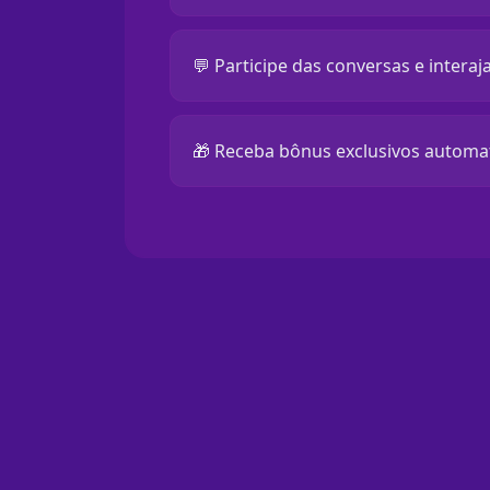
💬 Participe das conversas e interaj
🎁 Receba bônus exclusivos autom