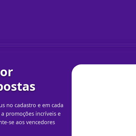
or
postas
us no cadastro e em cada
a promoções incríveis e
unte-se aos vencedores