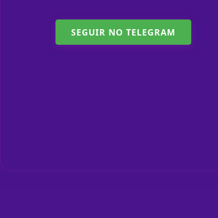
SEGUIR NO TELEGRAM