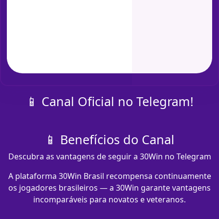
📱 Canal Oficial no Telegram!
📱 Benefícios do Canal
Descubra as vantagens de seguir a 30Win no Telegram
A plataforma 30Win Brasil recompensa continuamente
os jogadores brasileiros — a 30Win garante vantagens
incomparáveis para novatos e veteranos.