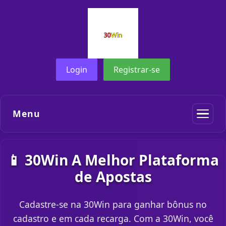
Login
Registrar-se
Menu
📱 30Win A Melhor Plataforma
de Apostas
Cadastre-se na 30Win para ganhar bônus no
cadastro e em cada recarga. Com a 30Win, você