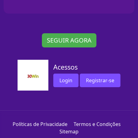
SEGUIR AGORA
Acessos
Login
Registrar-se
Políticas de Privacidade
Termos e Condições
Sitemap