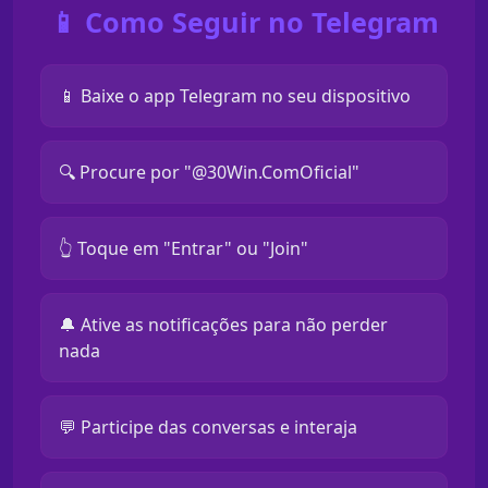
📱 Como Seguir no Telegram
📱 Baixe o app Telegram no seu dispositivo
🔍 Procure por "@30Win.ComOficial"
👆 Toque em "Entrar" ou "Join"
🔔 Ative as notificações para não perder
nada
💬 Participe das conversas e interaja