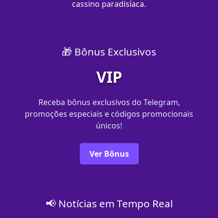
cassino paradisíaca.
🎁 Bônus Exclusivos
VIP
Receba bônus exclusivos do Telegram,
promoções especiais e códigos promocionais
únicos!
Ver Bônus
📢 Notícias em Tempo Real