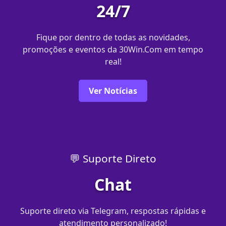
24/7
Fique por dentro de todas as novidades,
promoções e eventos da 30Win.Com em tempo
real!
Ver Notícias
💬 Suporte Direto
Chat
Suporte direto via Telegram, respostas rápidas e
atendimento personalizado!