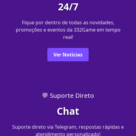
24/7
Fique por dentro de todas as novidades,
promoções e eventos da 332Game em tempo
real!
Ver Notícias
💬 Suporte Direto
Chat
Suporte direto via Telegram, respostas rápidas e
atendimento personalizado!