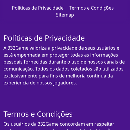
Políticas de Privacidade
Termos e Condições
Sitemap
Políticas de Privacidade
A 332Game valoriza a privacidade de seus usuários e
está empenhada em proteger todas as informações
pessoais fornecidas durante o uso de nossos canais de
comunicação. Todos os dados coletados são utilizados
exclusivamente para fins de melhoria contínua da
experiência de nossos jogadores.
Termos e Condições
Os usuários da 332Game concordam em respeitar