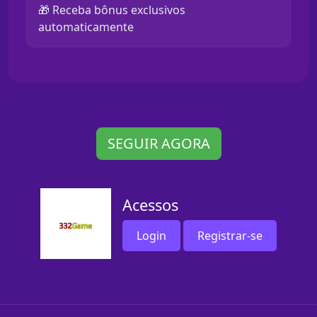
🎁 Receba bônus exclusivos
automaticamente
SEGUIR AGORA
Acessos
Login
Registrar-se