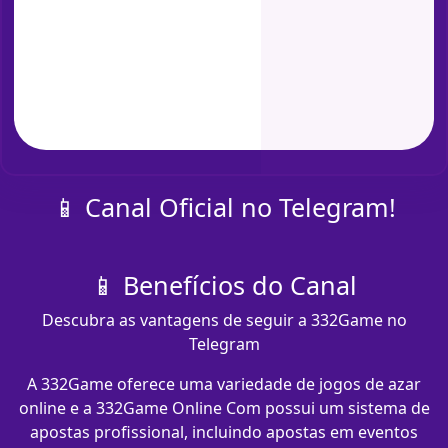
📱 Canal Oficial no Telegram!
📱 Benefícios do Canal
Descubra as vantagens de seguir a 332Game no
Telegram
A 332Game oferece uma variedade de jogos de azar
online e a 332Game Online Com possui um sistema de
apostas profissional, incluindo apostas em eventos