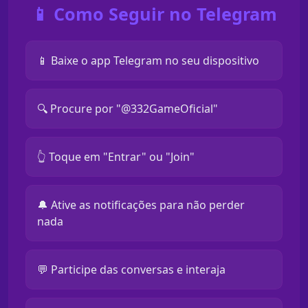
📱 Como Seguir no Telegram
📱 Baixe o app Telegram no seu dispositivo
🔍 Procure por "@332GameOficial"
👆 Toque em "Entrar" ou "Join"
🔔 Ative as notificações para não perder
nada
💬 Participe das conversas e interaja