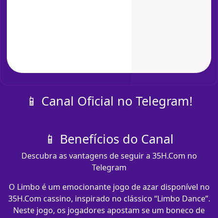
📱 Canal Oficial no Telegram!
📱 Benefícios do Canal
Descubra as vantagens de seguir a 35H.Com no
Telegram
O Limbo é um emocionante jogo de azar disponível no
35H.Com cassino, inspirado no clássico “Limbo Dance”.
Neste jogo, os jogadores apostam se um boneco de