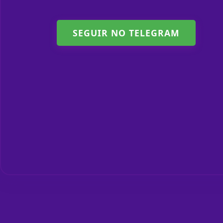
SEGUIR NO TELEGRAM