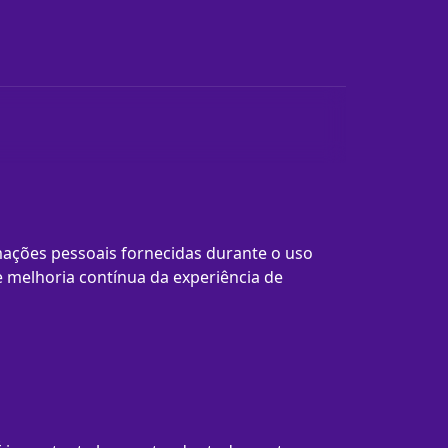
mações pessoais fornecidas durante o uso
e melhoria contínua da experiência de