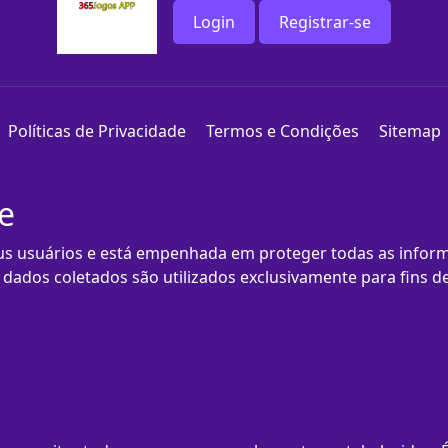
Login
Registrar-se
Políticas de Privacidade
Termos e Condições
Sitemap
de
eus usuários e está empenhada em proteger todas as infor
dados coletados são utilizados exclusivamente para fins d