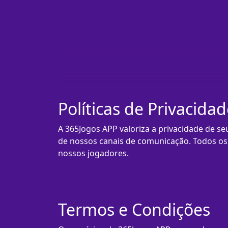
Políticas de Privacida
A 365Jogos APP valoriza a privacidade de s
de nossos canais de comunicação. Todos os 
nossos jogadores.
Termos e Condições