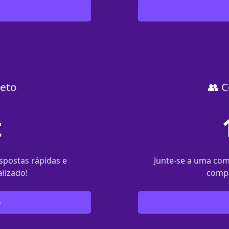
reto
👥 
t
espostas rápidas e
Junte-se a uma com
lizado!
compa
e