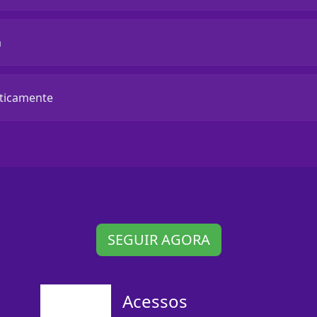
a
aticamente
SEGUIR AGORA
Acessos