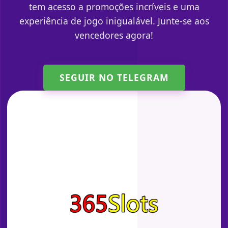
tem acesso a promoções incríveis e uma
experiência de jogo inigualável. Junte-se aos
vencedores agora!
SEGUIR NO TELEGRAM