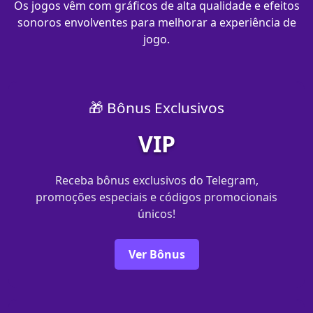
Os jogos vêm com gráficos de alta qualidade e efeitos
sonoros envolventes para melhorar a experiência de
jogo.
🎁 Bônus Exclusivos
VIP
Receba bônus exclusivos do Telegram,
promoções especiais e códigos promocionais
únicos!
Ver Bônus