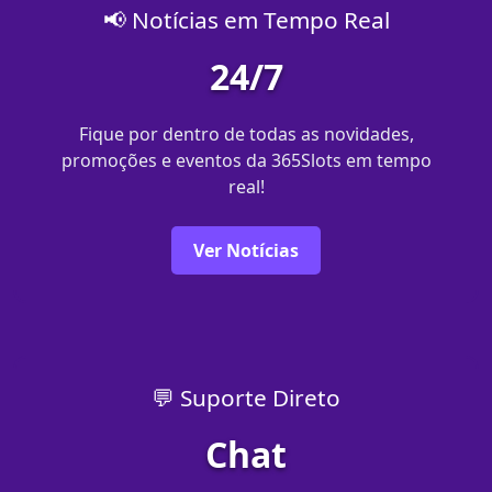
📢 Notícias em Tempo Real
24/7
Fique por dentro de todas as novidades,
promoções e eventos da 365Slots em tempo
real!
Ver Notícias
💬 Suporte Direto
Chat