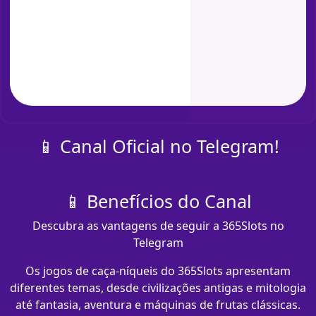
📱 Canal Oficial no Telegram!
📱 Benefícios do Canal
Descubra as vantagens de seguir a 365Slots no
Telegram
Os jogos de caça-níqueis do 365Slots apresentam
diferentes temas, desde civilizações antigas e mitologia
até fantasia, aventura e máquinas de frutas clássicas.