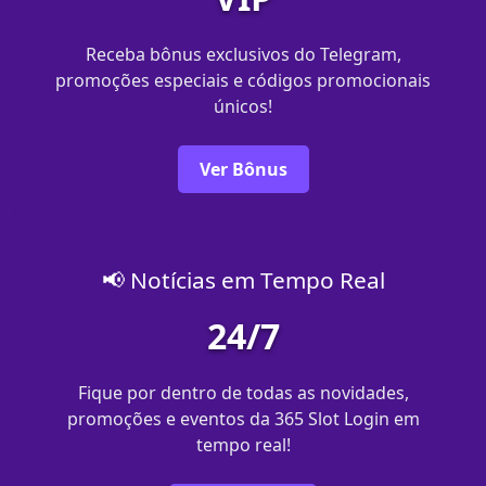
Receba bônus exclusivos do Telegram,
promoções especiais e códigos promocionais
únicos!
Ver Bônus
📢 Notícias em Tempo Real
24/7
Fique por dentro de todas as novidades,
promoções e eventos da 365 Slot Login em
tempo real!