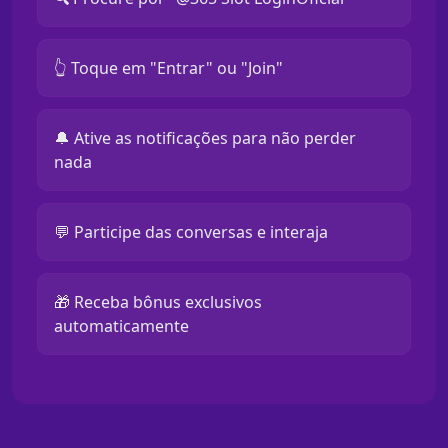
👆 Toque em "Entrar" ou "Join"
🔔 Ative as notificações para não perder
nada
💬 Participe das conversas e interaja
🎁 Receba bônus exclusivos
automaticamente