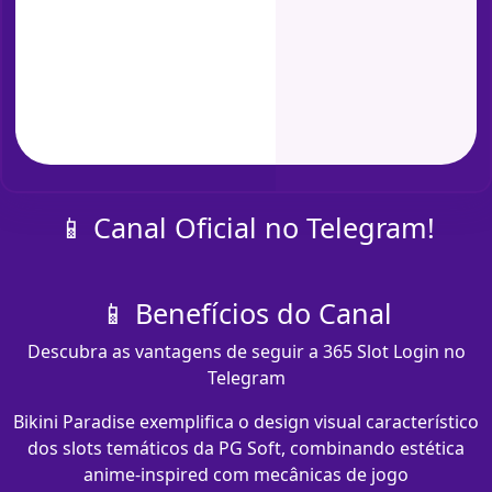
📱 Canal Oficial no Telegram!
📱 Benefícios do Canal
Descubra as vantagens de seguir a 365 Slot Login no
Telegram
Bikini Paradise exemplifica o design visual característico
dos slots temáticos da PG Soft, combinando estética
anime-inspired com mecânicas de jogo