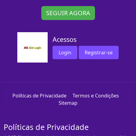
SEGUIR AGORA
Acessos
Login
Registrar-se
Políticas de Privacidade
Termos e Condições
Sitemap
Políticas de Privacidade