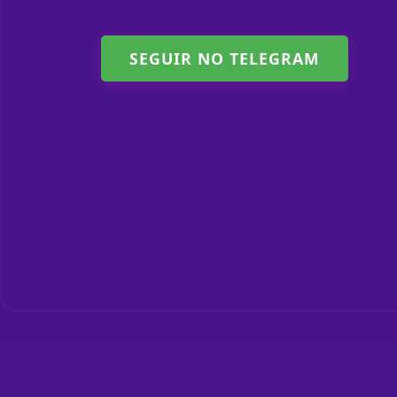
SEGUIR NO TELEGRAM