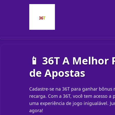
📱 36T A Melhor
de Apostas
Cadastre-se na 36T para ganhar bônus 
recarga. Com a 36T, você tem acesso a 
uma experiência de jogo inigualável. J
agora!