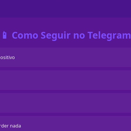
📱 Como Seguir no Telegram
ositivo
erder nada