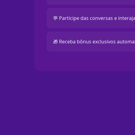
💬 Participe das conversas e interaj
🎁 Receba bônus exclusivos autom