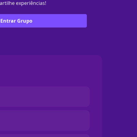
rtilhe experiências!
Entrar Grupo