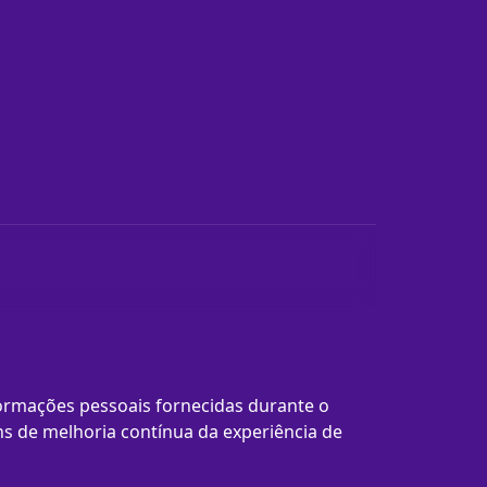
formações pessoais fornecidas durante o
ns de melhoria contínua da experiência de