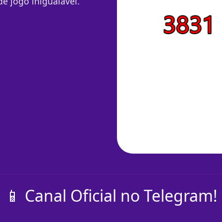
e jogo inigualável.
📱 Canal Oficial no Telegram!