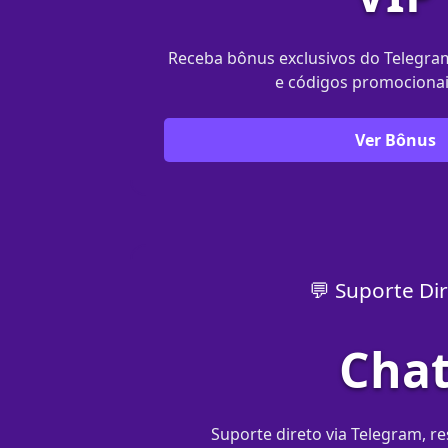
Receba bônus exclusivos do Telegra
e códigos promocionai
Ver Bônus
💬 Suporte Di
Cha
Suporte direto via Telegram, r