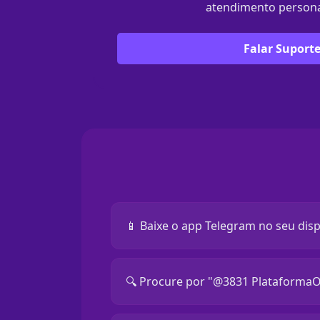
atendimento persona
Falar Suport
📱 Baixe o app Telegram no seu disp
🔍 Procure por "@3831 PlataformaOf