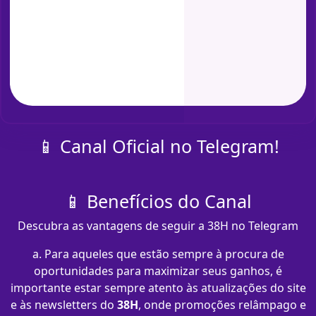
📱 Canal Oficial no Telegram!
📱 Benefícios do Canal
Descubra as vantagens de seguir a 38H no Telegram
a. Para aqueles que estão sempre à procura de
oportunidades para maximizar seus ganhos, é
importante estar sempre atento às atualizações do site
e às newsletters do
38H
, onde promoções relâmpago e