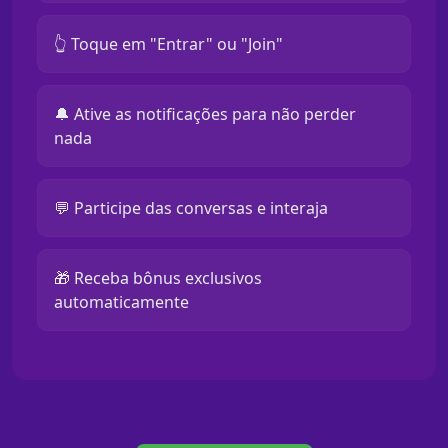
👆 Toque em "Entrar" ou "Join"
🔔 Ative as notificações para não perder
nada
💬 Participe das conversas e interaja
🎁 Receba bônus exclusivos
automaticamente