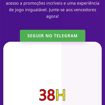
acesso a promoções incríveis e uma experiência
de jogo inigualável. Junte-se aos vencedores
agora!
SEGUIR NO TELEGRAM