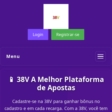
Login
Registrar-se
Menu
📱 38V A Melhor Plataforma
de Apostas
Cadastre-se na 38V para ganhar bônus no
cadastro e em cada recarga. Com a 38V, você tem