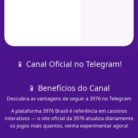
📱 Canal Oficial no Telegram!
📱 Benefícios do Canal
Descubra as vantagens de seguir a 3976 no Telegram
A plataforma 3976 Brasil é referência em cassinos
interativos — o site oficial da 3976 atualiza diariamente
os jogos mais quentes, venha experimentar agora!