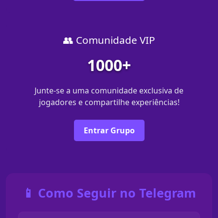
👥 Comunidade VIP
1000+
Junte-se a uma comunidade exclusiva de
jogadores e compartilhe experiências!
Entrar Grupo
📱 Como Seguir no Telegram