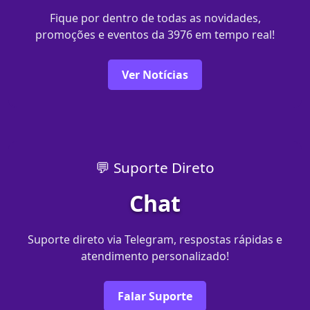
Fique por dentro de todas as novidades,
promoções e eventos da 3976 em tempo real!
Ver Notícias
💬 Suporte Direto
Chat
Suporte direto via Telegram, respostas rápidas e
atendimento personalizado!
Falar Suporte