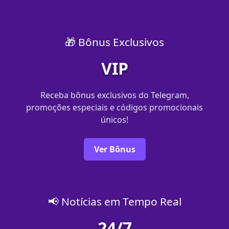
🎁 Bônus Exclusivos
VIP
Receba bônus exclusivos do Telegram,
promoções especiais e códigos promocionais
únicos!
Ver Bônus
📢 Notícias em Tempo Real
24/7