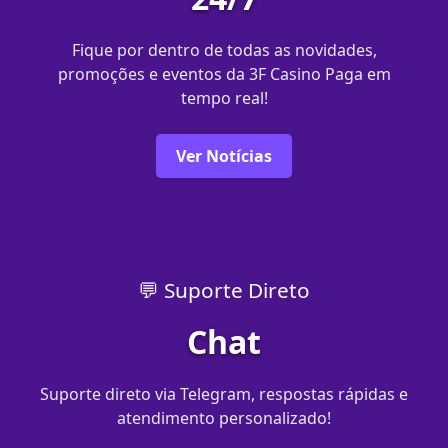
Fique por dentro de todas as novidades,
promoções e eventos da 3F Casino Paga em
tempo real!
Ver Notícias
💬 Suporte Direto
Chat
Suporte direto via Telegram, respostas rápidas e
atendimento personalizado!