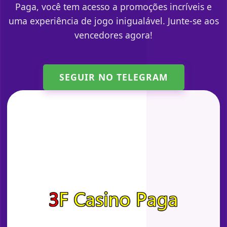
Paga, você tem acesso a promoções incríveis e
uma experiência de jogo inigualável. Junte-se aos
vencedores agora!
SEGUIR NO TELEGRAM