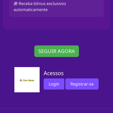
🎁 Receba bônus exclusivos
automaticamente
SEGUIR AGORA
Acessos
Login
Registrar-se