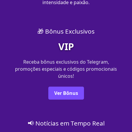
intensidade e paixão.
🎁 Bônus Exclusivos
VIP
Receba bônus exclusivos do Telegram,
promoções especiais e códigos promocionais
únicos!
Ver Bônus
📢 Notícias em Tempo Real