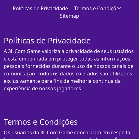
Políticas de Privacidade
Termos e Condições
Sitemap
Políticas de Privacidade
A 3L Com Game valoriza a privacidade de seus usuários
e está empenhada em proteger todas as informações
pessoais fornecidas durante o uso de nossos canais de
comunicação. Todos os dados coletados são utilizados
exclusivamente para fins de melhoria contínua da
experiência de nossos jogadores.
Termos e Condições
Os usuários da 3L Com Game concordam em respeitar