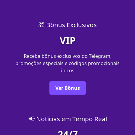
🎁 Bônus Exclusivos
VIP
Receba bônus exclusivos do Telegram,
promoções especiais e códigos promocionais
únicos!
Ver Bônus
📢 Notícias em Tempo Real
24/7