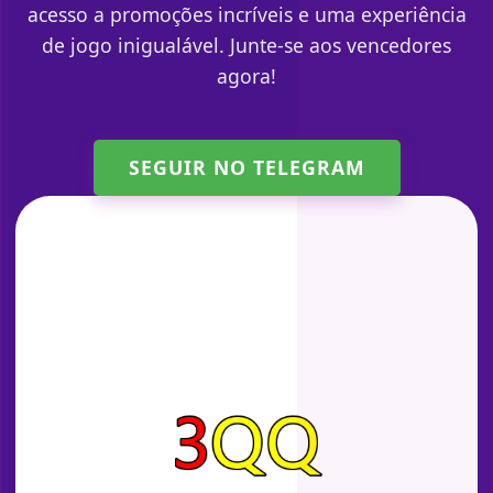
acesso a promoções incríveis e uma experiência
de jogo inigualável. Junte-se aos vencedores
agora!
SEGUIR NO TELEGRAM