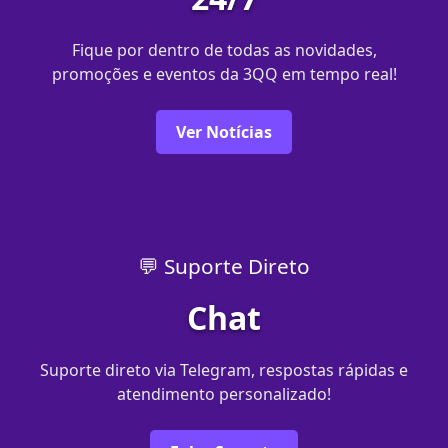
Fique por dentro de todas as novidades,
promoções e eventos da 3QQ em tempo real!
Ver Notícias
💬 Suporte Direto
Chat
Suporte direto via Telegram, respostas rápidas e
atendimento personalizado!