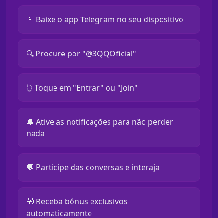
📱 Baixe o app Telegram no seu dispositivo
🔍 Procure por "@3QQOficial"
👆 Toque em "Entrar" ou "Join"
🔔 Ative as notificações para não perder
nada
💬 Participe das conversas e interaja
🎁 Receba bônus exclusivos
automaticamente