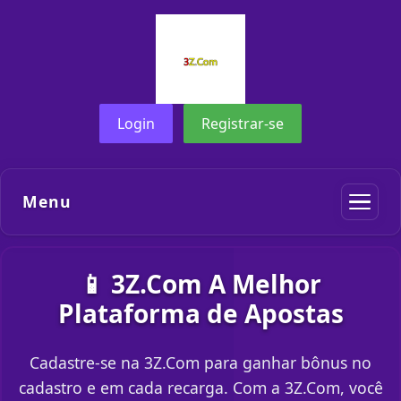
Login
Registrar-se
Menu
📱 3Z.Com A Melhor
Plataforma de Apostas
Cadastre-se na 3Z.Com para ganhar bônus no
cadastro e em cada recarga. Com a 3Z.Com, você