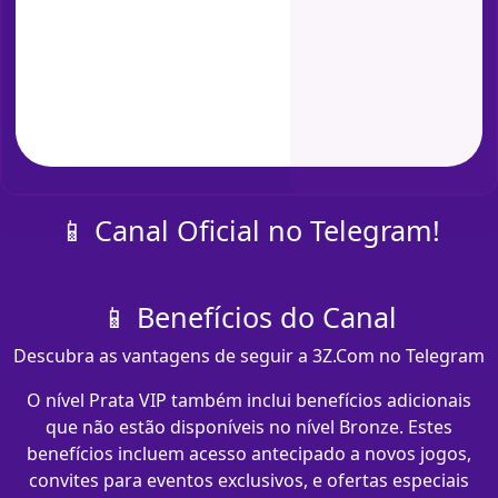
📱 Canal Oficial no Telegram!
📱 Benefícios do Canal
Descubra as vantagens de seguir a 3Z.Com no Telegram
O nível Prata VIP também inclui benefícios adicionais
que não estão disponíveis no nível Bronze. Estes
benefícios incluem acesso antecipado a novos jogos,
convites para eventos exclusivos, e ofertas especiais