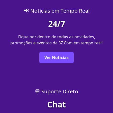
📢 Notícias em Tempo Real
24/7
Fique por dentro de todas as novidades,
promoções e eventos da 3Z.Com em tempo real!
Ver Notícias
💬 Suporte Direto
Chat