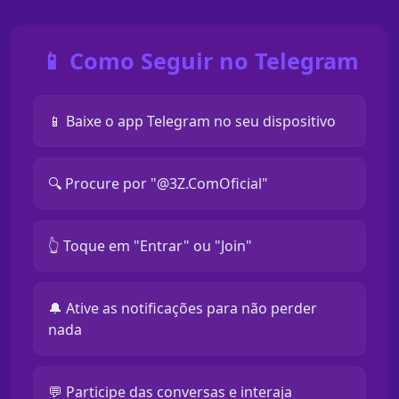
📱 Como Seguir no Telegram
📱 Baixe o app Telegram no seu dispositivo
🔍 Procure por "@3Z.ComOficial"
👆 Toque em "Entrar" ou "Join"
🔔 Ative as notificações para não perder
nada
💬 Participe das conversas e interaja