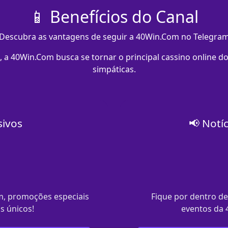
📱 Benefícios do Canal
Descubra as vantagens de seguir a 40Win.Com no Telegra
 a 40Win.Com busca se tornar o principal cassino online d
simpáticas.
sivos
📢 Notí
m, promoções especiais
Fique por dentro d
s únicos!
eventos da 