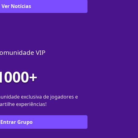
Ver Notícias
Comunidade VIP
1000+
unidade exclusiva de jogadores e
rtilhe experiências!
Entrar Grupo