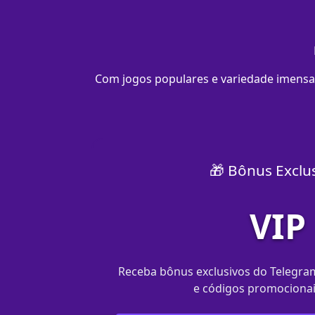
Com jogos populares e variedade imensa,
🎁 Bônus Exclu
VIP
Receba bônus exclusivos do Telegra
e códigos promocionai