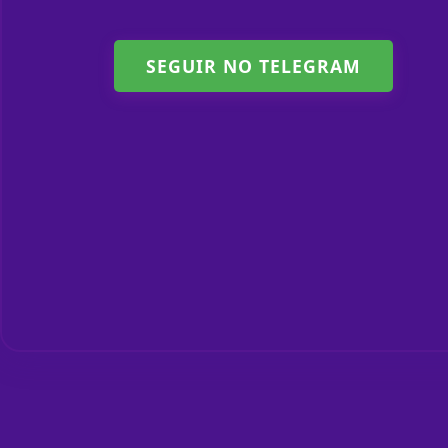
SEGUIR NO TELEGRAM