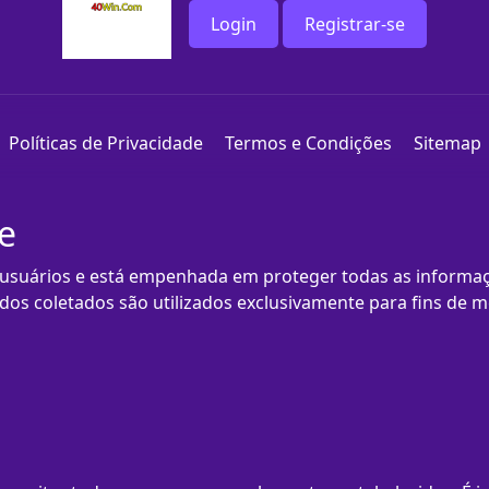
Login
Registrar-se
Políticas de Privacidade
Termos e Condições
Sitemap
de
s usuários e está empenhada em proteger todas as informaç
os coletados são utilizados exclusivamente para fins de m