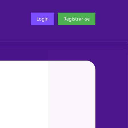
Login
Registrar-se