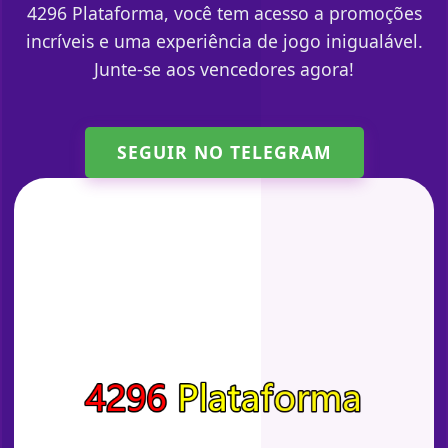
4296 Plataforma, você tem acesso a promoções
incríveis e uma experiência de jogo inigualável.
Junte-se aos vencedores agora!
SEGUIR NO TELEGRAM