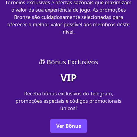
torneios exclusivos e ofertas sazonais que maximizam
o valor da sua experiência de jogo. As promoções
Bronze são cuidadosamente selecionadas para
oferecer o melhor valor possível aos membros deste
nível.
🎁 Bônus Exclusivos
VIP
Receba bônus exclusivos do Telegram,
promoções especiais e códigos promocionais
únicos!
Ver Bônus