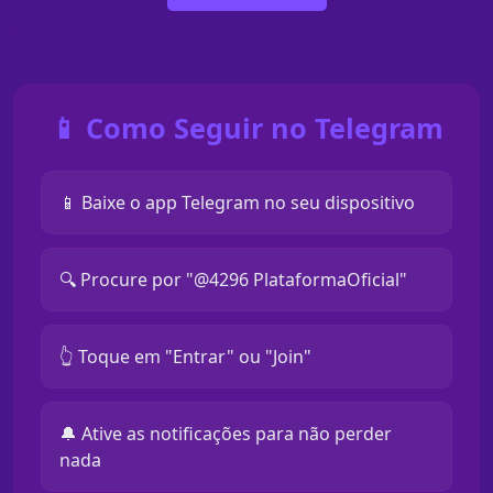
📱 Como Seguir no Telegram
📱 Baixe o app Telegram no seu dispositivo
🔍 Procure por "@4296 PlataformaOficial"
👆 Toque em "Entrar" ou "Join"
🔔 Ative as notificações para não perder
nada