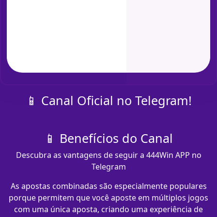
📱 Canal Oficial no Telegram!
📱 Benefícios do Canal
Descubra as vantagens de seguir a 444Win APP no
Telegram
As apostas combinadas são especialmente populares
porque permitem que você aposte em múltiplos jogos
com uma única aposta, criando uma experiência de