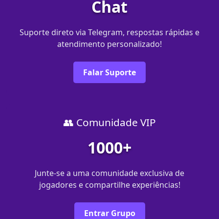
Chat
Suporte direto via Telegram, respostas rápidas e
atendimento personalizado!
Falar Suporte
👥 Comunidade VIP
1000+
Junte-se a uma comunidade exclusiva de
jogadores e compartilhe experiências!
Entrar Grupo