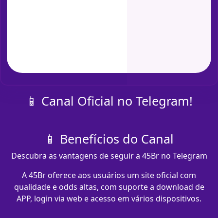
📱 Canal Oficial no Telegram!
📱 Benefícios do Canal
Descubra as vantagens de seguir a 45Br no Telegram
A 45Br oferece aos usuários um site oficial com
qualidade e odds altas, com suporte a download de
APP, login via web e acesso em vários dispositivos.