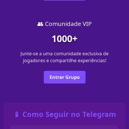
👥 Comunidade VIP
1000+
Junte-se a uma comunidade exclusiva de
jogadores e compartilhe experiências!
Entrar Grupo
📱 Como Seguir no Telegram