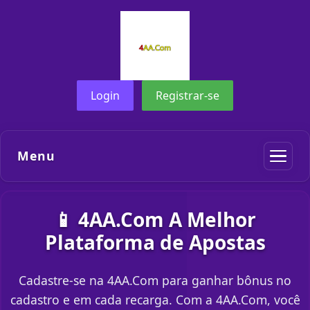
Login
Registrar-se
Menu
📱 4AA.Com A Melhor
Plataforma de Apostas
Cadastre-se na 4AA.Com para ganhar bônus no
cadastro e em cada recarga. Com a 4AA.Com, você