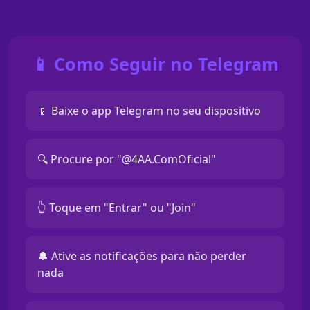
📱 Como Seguir no Telegram
📱 Baixe o app Telegram no seu dispositivo
🔍 Procure por "@4AA.ComOficial"
👆 Toque em "Entrar" ou "Join"
🔔 Ative as notificações para não perder
nada