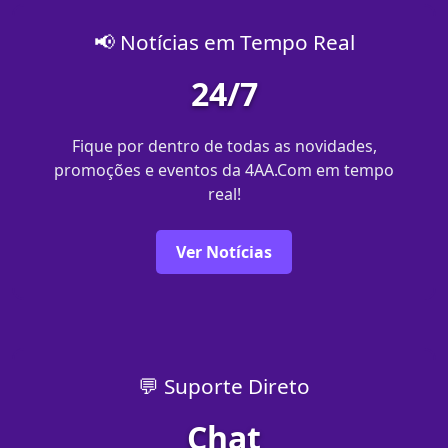
📢 Notícias em Tempo Real
24/7
Fique por dentro de todas as novidades,
promoções e eventos da 4AA.Com em tempo
real!
Ver Notícias
💬 Suporte Direto
Chat