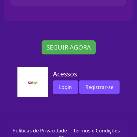
SEGUIR AGORA
Acessos
Login
Registrar-se
Políticas de Privacidade
Termos e Condições