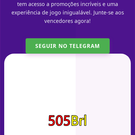
tem acesso a promoções incríveis e uma
experiência de jogo inigualável. Junte-se aos
vencedores agora!
SEGUIR NO TELEGRAM