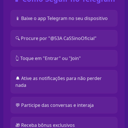
📱 Baixe o app Telegram no seu dispositivo
🔍 Procure por "@53A CaSSinoOficial"
👆 Toque em "Entrar" ou "Join"
🔔 Ative as notificações para não perder
nada
💬 Participe das conversas e interaja
🎁 Receba bônus exclusivos