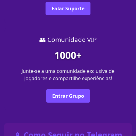
Falar Suporte
👥 Comunidade VIP
1000+
Junte-se a uma comunidade exclusiva de
jogadores e compartilhe experiências!
Entrar Grupo
📱 Como Seguir no Telegram