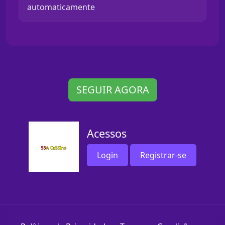
automaticamente
SEGUIR AGORA
Acessos
Login
Registrar-se