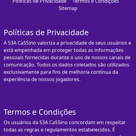
Políticas de Privacidade
Termos e Condições
Sitemap
Políticas de Privacidade
A 53A CaSSino valoriza a privacidade de seus usuários e
está empenhada em proteger todas as informações
pessoais fornecidas durante o uso de nossos canais de
comunicação. Todos os dados coletados são utilizados
exclusivamente para fins de melhoria contínua da
experiência de nossos jogadores.
Termos e Condições
Os usuários da 53A CaSSino concordam em respeitar
todas as regras e regulamentos estabelecidos. É