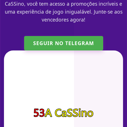
CaSSino, você tem acesso a promoções incríveis e
uma experiência de jogo inigualável. Junte-se aos
vencedores agora!
SEGUIR NO TELEGRAM